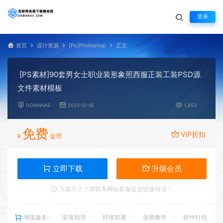
登录
首页
设计资源
[Ps]Photoshop
正文
[PS素材]90套男女士职业装形象照西服正装工装PSD源
文件素材模板
DOWNNAS
2024-12-18
1,853
免费
VIP折扣
¥
金币
立即下载
升级会员
下载不了？请联系网站客服提交链接错误！
增值服务：
安装指导
环境部署
使用教学
软件打包