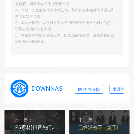
有侵权，请联系站长进行删除处理。
4、本站一切资源不代表本站立场，并不代表本站赞同其观点和
对其真实性负责。
5、本站一律禁止以任何方式发布或转载任何违法的相关信息，
访客发现请向站长举报
6、本站资源大多存储在云盘，如发现链接失效，请联系我们我
们会第一时间更新。
DOWNNAS
生成海报
复制本文
上一篇：
下一篇：
[PS素材]抖音热门姓氏签名头像PSD源文件模板素材包，超30G素材合集
已经没有下一篇了!